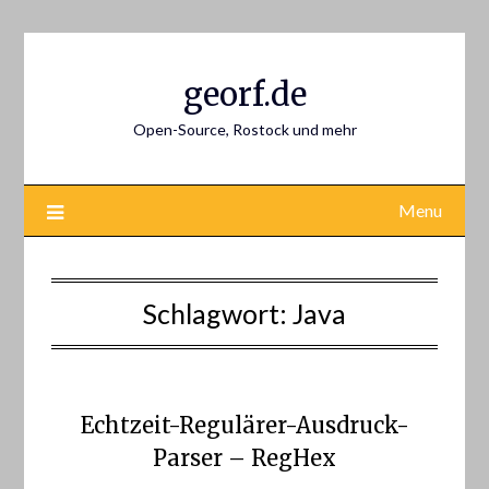
Skip
to
content
georf.de
Open-Source, Rostock und mehr
Menu
Schlagwort:
Java
Echtzeit-Regulärer-Ausdruck-
Parser – RegHex