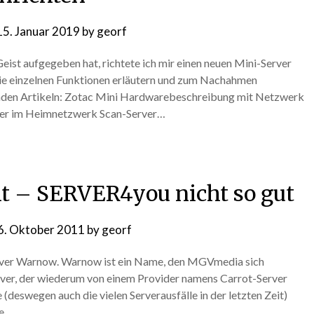
15. Januar 2019
by
georf
ist aufgegeben hat, richtete ich mir einen neuen Mini-Server
h die einzelnen Funktionen erläutern und zum Nachahmen
genden Artikeln: Zotac Mini Hardwarebeschreibung mit Netzwerk
rver im Heimnetzwerk Scan-Server…
ht – SERVER4you nicht so gut
6. Oktober 2011
by
georf
erver Warnow. Warnow ist ein Name, den MGVmedia sich
 Server, der wiederum von einem Provider namens Carrot-Server
e (deswegen auch die vielen Serverausfälle in der letzten Zeit)
he…