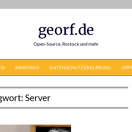
georf.de
Open-Source, Rostock und mehr
EN
MAROKKO
DATENSCHUTZERKLÄRUNG
IMP
gwort:
Server