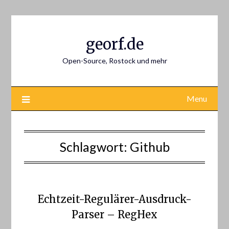
Skip
to
content
georf.de
Open-Source, Rostock und mehr
Menu
Schlagwort:
Github
Echtzeit-Regulärer-Ausdruck-
Parser – RegHex