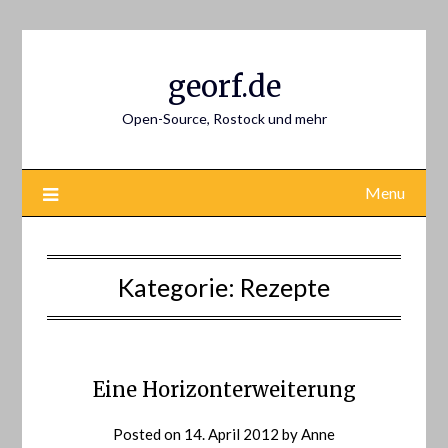
Skip
to
content
georf.de
Open-Source, Rostock und mehr
Menu
Kategorie:
Rezepte
Eine Horizonterweiterung
Posted on
14. April 2012
by
Anne