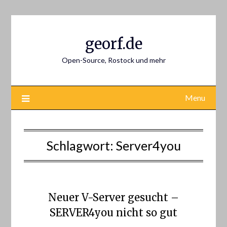
Skip
to
content
georf.de
Open-Source, Rostock und mehr
Menu
Schlagwort:
Server4you
Neuer V-Server gesucht –
SERVER4you nicht so gut