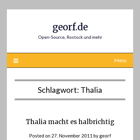
Skip
to
content
georf.de
Open-Source, Rostock und mehr
Menu
Schlagwort:
Thalia
Thalia macht es halbrichtig
Posted on
27. November 2011
by
georf