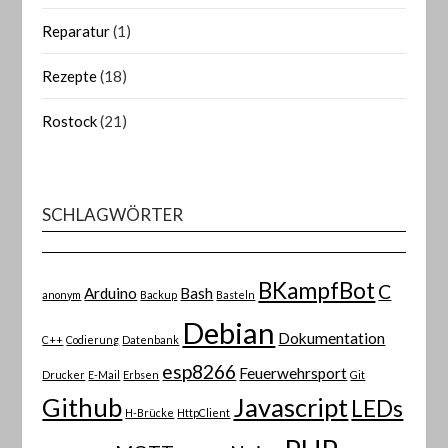
Reparatur
(1)
Rezepte
(18)
Rostock
(21)
SCHLAGWÖRTER
BKampfBot
C
Arduino
Bash
anonym
Backup
Basteln
Debian
Dokumentation
C++
Codierung
Datenbank
esp8266
Feuerwehrsport
Drucker
E-Mail
Erbsen
Git
Github
Javascript
LEDs
H-Brücke
HttpClient