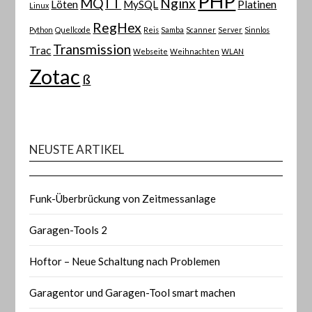
PHP
MQTT
Nginx
Löten
MySQL
Platinen
Linux
RegHex
Python
Quellcode
Reis
Samba
Scanner
Server
Sinnlos
Transmission
Trac
Webseite
Weihnachten
WLAN
Zotac
ß
NEUSTE ARTIKEL
Funk-Überbrückung von Zeitmessanlage
Garagen-Tools 2
Hoftor – Neue Schaltung nach Problemen
Garagentor und Garagen-Tool smart machen