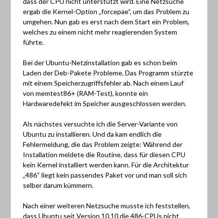
dass der CPU nicht unterstützt wird. Eine Netzsuche
ergab die Kernel-Option „forcepae“, um das Problem zu
umgehen. Nun gab es erst nach dem Start ein Problem,
welches zu einem nicht mehr reagierenden System
führte.
Bei der Ubuntu-Netzinstallation gab es schon beim
Laden der Deb-Pakete Probleme. Das Programm stürzte
mit einem Speicherzugriffsfehler ab. Nach einem Lauf
von memtest86+ (RAM-Test), konnte ein
Hardwaredefekt im Speicher ausgeschlossen werden.
Als nächstes versuchte ich die Server-Variante von
Ubuntu zu installieren. Und da kam endlich die
Fehlermeldung, die das Problem zeigte: Während der
Installation meldete die Routine, dass für diesen CPU
kein Kernel installiert werden kann. Für die Architektur
„486“ liegt kein passendes Paket vor und man soll sich
selber darum kümmern.
Nach einer weiteren Netzsuche musste ich feststellen,
dass Ubuntu seit Version 10.10 die 486-CPUs nicht