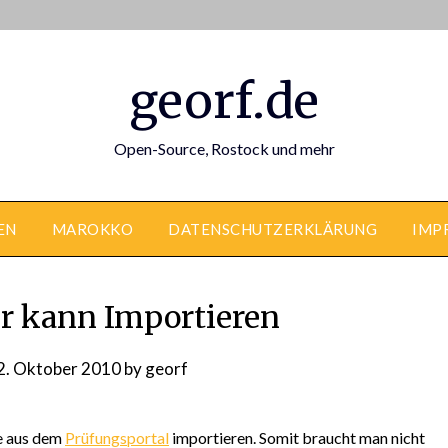
georf.de
Open-Source, Rostock und mehr
EN
MAROKKO
DATENSCHUTZERKLÄRUNG
IMP
r kann Importieren
2. Oktober 2010
by
georf
e aus dem
Prüfungsportal
importieren. Somit braucht man nicht