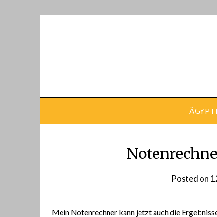
Skip
to
content
ÄGYPT
Notenrechne
Posted on
1
Mein Notenrechner kann jetzt auch die Ergebniss