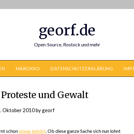
georf.de
Open-Source, Rostock und mehr
EN
MAROKKO
DATENSCHUTZERKLÄRUNG
IMP
– Proteste und Gewalt
. Oktober 2010
by
georf
mmt schon
etwas gehört
. Ob diese ganze Sache sich nun lohnt