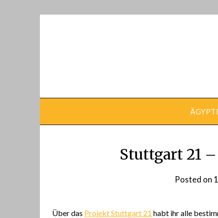
Skip
to
content
ÄGYPT
Stuttgart 21 
Posted on
1
Über das
Projekt Stuttgart 21
habt ihr alle besti