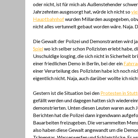
oder nicht, ist für mich als Außenstehender schwer
Jahrzehnten ausgesorgt hat, würde ich nicht so
vie
Hauptbahnhof
wurden Millarden ausgegeben, obwo
nicht alles vertunnelt gebaut worden wäre. Naja. D
Die Gewalt der Polizei und Demonstranten wird ja
Spiel
wo ich selber schon Polizisten erlebt habe, 
Unschuldige losging, die sich nicht in Sicherheit br
einer friedlichen Demo in Berlin, bei der ein
Fahrra
einer Verurteilung des Polizisten habe ich noch ni
eigentlich nicht. Naja, auch darüber wollte ich nich
Gestern ist die Situation bei den
Protesten in Stutt
gefällt werden und dagegen hatten sich wiederein
demonstrierten. Unten diesen Leuten waren auch J
Berichten hat die Polizei dann irgendwann aufgefo
Bauarbeiten freizugeben. Die versammelten Mensch
also haben diese Gewalt angewandt um die Demonst
Tränengas, Wasserwerfen und Schlagstöcke. Es wu