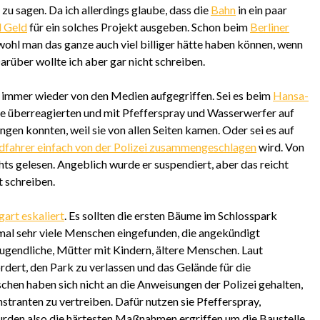
 zu sagen. Da ich allerdings glaube, dass die
Bahn
in ein paar
l Geld
für ein solches Projekt ausgeben. Schon beim
Berliner
hl man das ganze auch viel billiger hätte haben können, wenn
arüber wollte ich aber gar nicht schreiben.
 immer wieder von den Medien aufgegriffen. Sei es beim
Hansa-
die überreagierten und mit Pfefferspray und Wasserwerfer auf
ingen konnten, weil sie von allen Seiten kamen. Oder sei es auf
dfahrer einfach von der Polizei zusammengeschlagen
wird. Von
chts gelesen. Angeblich wurde er suspendiert, aber das reicht
t schreiben.
gart eskaliert
. Es sollten die ersten Bäume im Schlosspark
mal sehr viele Menschen eingefunden, die angekündigt
ugendliche, Mütter mit Kindern, ältere Menschen. Laut
rdert, den Park zu verlassen und das Gelände für die
en haben sich nicht an die Anweisungen der Polizei gehalten,
ranten zu vertreiben. Dafür nutzen sie Pfefferspray,
rden also die härtesten Maßnahmen ergriffen um die Baustelle