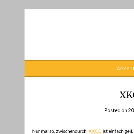
Skip
to
content
ÄGYPT
XKC
Posted on
20
Nur mal so, zwischendurch:
XKCD
ist einfach geil