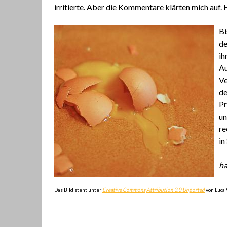
irritierte. Aber die Kommentare klärten mich auf.
Bi
de
ih
Au
Ve
de
Pr
un
re
in
h
Das Bild steht unter
Creative Commons
Attribution 3.0 Unported
von Luca 