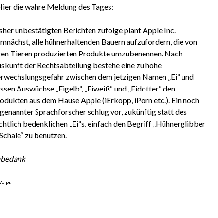
 Hier die wahre Meldung des Tages:
sher unbestätigten Berichten zufolge plant Apple Inc.
mnächst, alle hühnerhaltenden Bauern aufzufordern, die von
ren Tieren produzierten Produkte umzubenennen. Nach
skunft der Rechtsabteilung bestehe eine zu hohe
rwechslungsgefahr zwischen dem jetzigen Namen „Ei“ und
ssen Auswüchse „Eigelb“, „Eiweiß“ und „Eidotter“ den
odukten aus dem Hause Apple (iErkopp, iPorn etc.). Ein noch
genannter Sprachforscher schlug vor, zukünftig statt des
chtlich bedenklichen „Ei“s, einfach den Begriff „Hühnerglibber
 Schale“ zu benutzen.
abedank
Volpi.