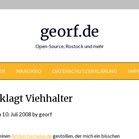
georf.de
Open-Source, Rostock und mehr
EN
MAROKKO
DATENSCHUTZERKLÄRUNG
IMP
klagt Viehhalter
n
10. Juli 2008
by
georf
 einen
Artikel bei heise.de
gestoßen, der mich ein bisschen