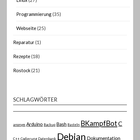
Linux
(27)
Programmierung
(35)
Webseite
(25)
Reparatur
(1)
Rezepte
(18)
Rostock
(21)
SCHLAGWÖRTER
BKampfBot
C
Arduino
Bash
anonym
Backup
Basteln
Debian
Dokumentation
C++
Codierung
Datenbank