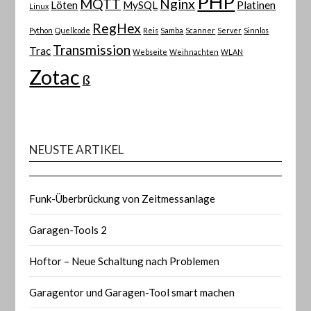
PHP
MQTT
Nginx
Löten
MySQL
Platinen
Linux
RegHex
Python
Quellcode
Reis
Samba
Scanner
Server
Sinnlos
Transmission
Trac
Webseite
Weihnachten
WLAN
Zotac
ß
NEUSTE ARTIKEL
Funk-Überbrückung von Zeitmessanlage
Garagen-Tools 2
Hoftor – Neue Schaltung nach Problemen
Garagentor und Garagen-Tool smart machen