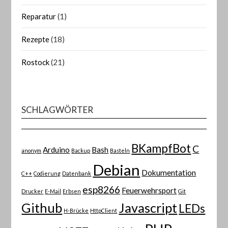
Reparatur
(1)
Rezepte
(18)
Rostock
(21)
SCHLAGWÖRTER
BKampfBot
C
Arduino
Bash
anonym
Backup
Basteln
Debian
Dokumentation
C++
Codierung
Datenbank
esp8266
Feuerwehrsport
Drucker
E-Mail
Erbsen
Git
Github
Javascript
LEDs
H-Brücke
HttpClient