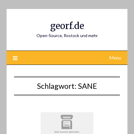
Skip
to
content
georf.de
Open-Source, Rostock und mehr
Menu
Schlagwort:
SANE