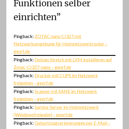
Funktionen selber
einrichten
”
Pingback:
ZOTAC nano CI327 mit
Netzwerkumgebung für Heimnetzwerkrouter –
georf.de
Pingback:
Debian Stretch mit LVM installieren auf
Zotac-CI327-nano – georf.de
Pingback:
Drucker mit CUPS im Netzwerk
freigeben – georf.de
Pingback:
Scanner mit SANE im Netzwerk
freigeben – georf.de
Pingback:
Samba-Server im Heimnetzwerk
(Windowsfreigabe) – georf.de
Pingback:
Geburtstagserinnerungen per E-Mail –