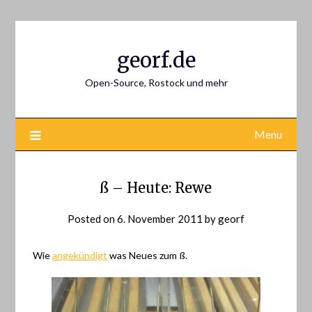
Skip
to
content
georf.de
Open-Source, Rostock und mehr
Menu
ß – Heute: Rewe
Posted on
6. November 2011
by
georf
Wie
angekündigt
was Neues zum ß.