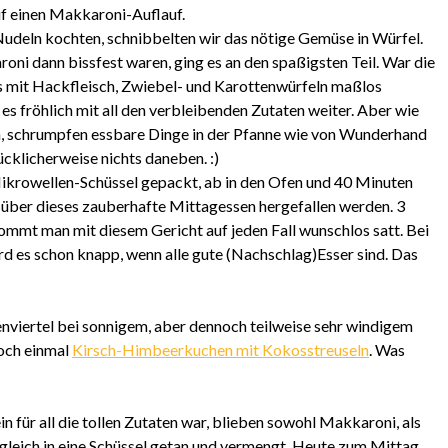
f einen Makkaroni-Auflauf.
udeln kochten, schnibbelten wir das nötige Gemüse in Würfel.
oni dann bissfest waren, ging es an den spaßigsten Teil. War die
s mit Hackfleisch, Zwiebel- und Karottenwürfeln maßlos
g es fröhlich mit all den verbleibenden Zutaten weiter. Aber wie
en, schrumpfen essbare Dinge in der Pfanne wie von Wunderhand
ücklicherweise nichts daneben. :)
 Mikrowellen-Schüssel gepackt, ab in den Ofen und 40 Minuten
 über dieses zauberhafte Mittagessen hergefallen werden. 3
mmt man mit diesem Gericht auf jeden Fall wunschlos satt. Bei
rd es schon knapp, wenn alle gute (Nachschlag)Esser sind. Das
viertel bei sonnigem, aber dennoch teilweise sehr windigem
och einmal
Kirsch-Himbeerkuchen mit Kokosstreuseln
. Was
n für all die tollen Zutaten war, blieben sowohl Makkaroni, als
leich in eine Schüssel getan und vermengt. Heute zum Mittag