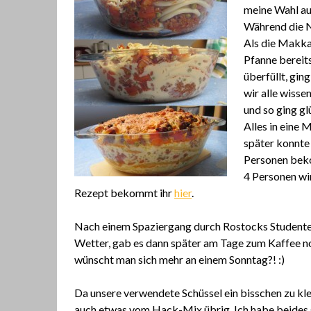
meine Wahl au
Während die N
Als die Makkar
Pfanne bereit
überfüllt, gin
wir alle wiss
und so ging gl
Alles in eine
später konnte
Personen beko
4 Personen wi
Rezept bekommt ihr
hier
.
Nach einem Spaziergang durch Rostocks Studenten
Wetter, gab es dann später am Tage zum Kaffee n
wünscht man sich mehr an einem Sonntag?! :)
Da unsere verwendete Schüssel ein bisschen zu klei
auch etwas vom Hack-Mix übrig. Ich habe beides g