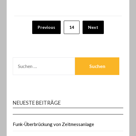
Seitennummerierung
Previous
14
Next
der
Beiträge
SUCHEN
NACH:
NEUESTE BEITRÄGE
Funk-Überbrückung von Zeitmessanlage