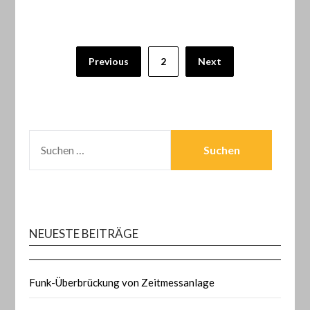
Seitennummerierung
Previous
2
Next
der
Beiträge
SUCHEN
NACH:
NEUESTE BEITRÄGE
Funk-Überbrückung von Zeitmessanlage