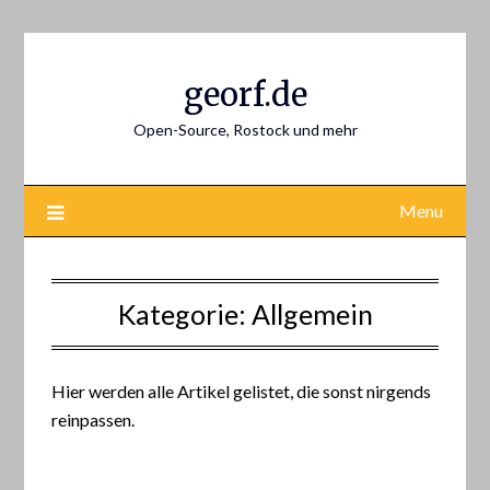
Skip
to
content
georf.de
Open-Source, Rostock und mehr
Menu
Kategorie:
Allgemein
Hier werden alle Artikel gelistet, die sonst nirgends
reinpassen.