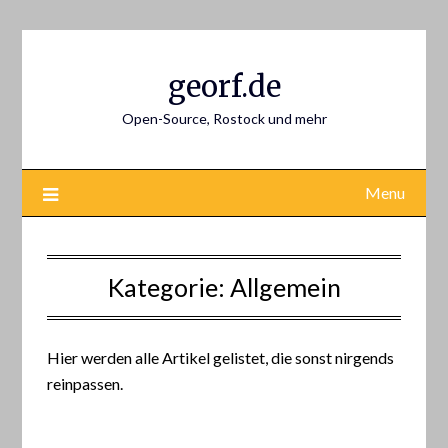
Skip
to
content
georf.de
Open-Source, Rostock und mehr
Menu
Kategorie:
Allgemein
Hier werden alle Artikel gelistet, die sonst nirgends
reinpassen.